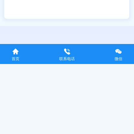
首页
联系电话
微信
荣誉认证
国家网信办
《深度合成服务算法备案》
《生成式人工智能服务备案》